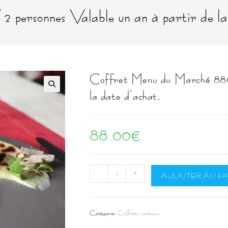
personnes Valable un an à partir de la
Coffret Menu du Marché 88€ /
la date d’achat.
🔍
88.00
€
quantité
-
+
AJOUTER AU PA
de
Coffret
Menu
Catégorie :
Coffrets cadeaux
du