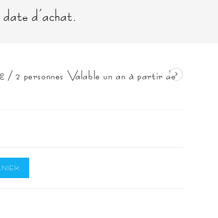
website
 date d’achat.
search
 2 personnes Valable un an à partir de
NIER