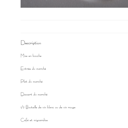
Description
Mise en bouche
Entrée du marché
Plat du marché
Dessert du marché
1/2 Bouteille de vin blanc ou de vin rouge
Café et mignardise