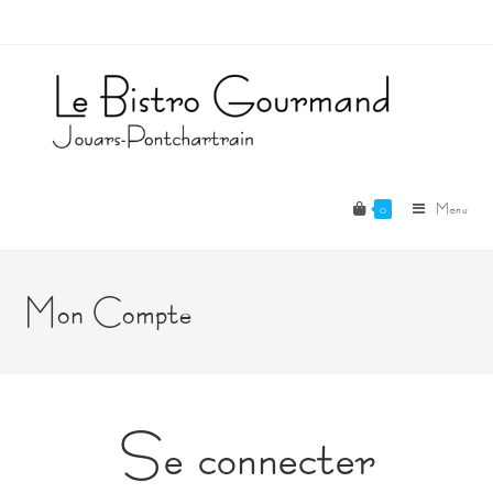
Skip
to
content
0
Menu
Mon Compte
Se connecter